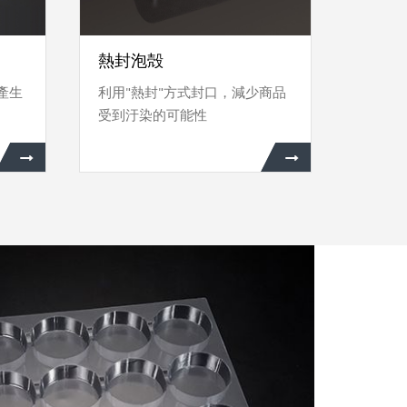
熱封泡殻
產生
利用"熱封"方式封口，減少商品
受到汙染的可能性